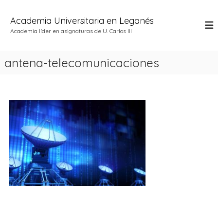
S
a
Academia Universitaria en Leganés
l
Academia líder en asignaturas de U. Carlos III
t
a
r
antena-telecomunicaciones
a
l
c
o
n
t
e
n
i
d
o