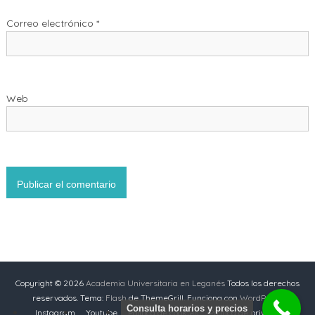
Correo electrónico
*
Web
Copyright © 2026
Academia Universitaria en Leganés
Todos los derechos
reservados. Tema:
Flash
de ThemeGrill. Funciona con
WordPress
Consulta horarios y precios
Instagram
Youtube
Política de cookies
Política de privacidad