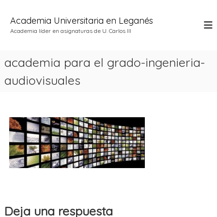
S
a
Academia Universitaria en Leganés
l
Academia líder en asignaturas de U. Carlos III
t
a
r
academia para el grado-ingenieria-
a
l
audiovisuales
c
o
n
t
e
n
i
d
o
Deja una respuesta