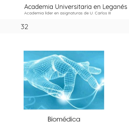
S
Academia Universitaria en Leganés
a
Academia líder en asignaturas de U. Carlos III
l
t
32
a
r
a
l
c
o
n
t
e
n
i
d
o