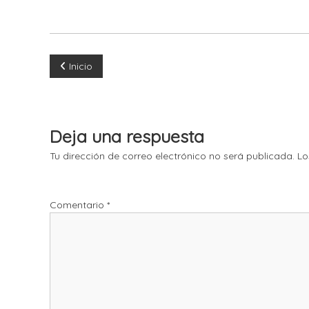
N
Inicio
a
v
Deja una respuesta
e
Tu dirección de correo electrónico no será publicada.
Lo
g
Comentario
*
a
c
i