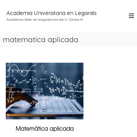
S
a
Academia Universitaria en Leganés
l
Academia líder en asignaturas de U. Carlos III
t
a
r
matematica aplicada
a
l
c
o
n
t
e
n
i
d
o