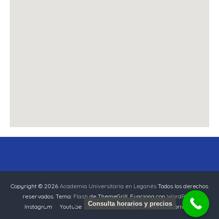
Copyright © 2026
Academia Universitaria en Leganés
Todos los derechos
reservados. Tema:
Flash
de ThemeGrill. Funciona con
WordPress
Consulta horarios y precios
Instagram
Youtube
Política de cookies
Política de privacidad